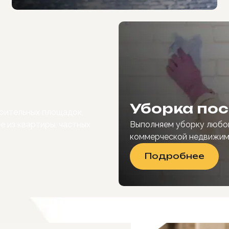
Уборка по
оительных площадок,
 из квартиры, частных
Выполняем уборку любо
коммерческой недвижи
Подробнее