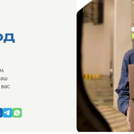
од
м.
наш
 вас